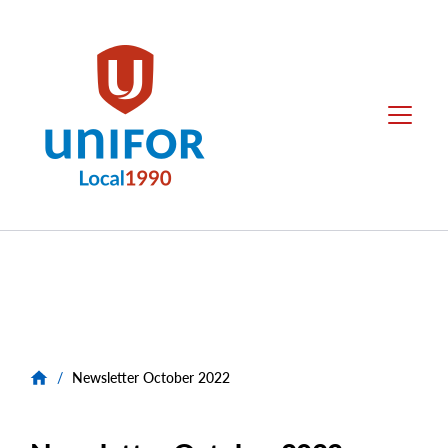
main
content
Local
Menu
1990
Group
Menus
/
Newsletter October 2022